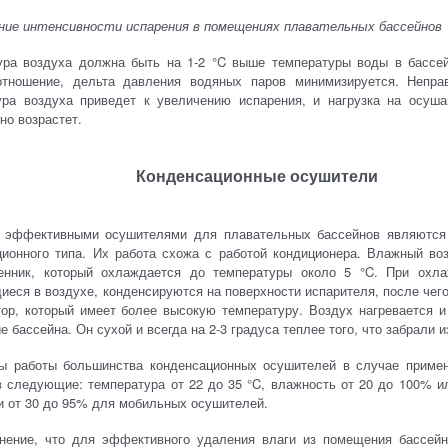
ние интенсивности испарения в помещениях плавательных бассейнов
ура воздуха должна быть на 1-2 °C выше температуры воды в бассей
отношение, дельта давления водяных паров минимизируется. Непра
ура воздуха приведет к увеличению испарения, и нагрузка на осуш
но возрастет.
Конденсационные осушители
 эффективными осушителями для плавательных бассейнов являются
ционного типа. Их работа схожа с работой кондиционера. Влажный во
енник, который охлаждается до температуры около 5 °C. При охл
еся в воздухе, конденсируются на поверхности испарителя, после чего
тор, который имеет более высокую температуру. Воздух нагревается и
 бассейна. Он сухой и всегда на 2-3 градуса теплее того, что забрали 
ы работы большинства конденсационных осушителей в случае приме
 следующие: температура от 22 до 35 °C, влажность от 20 до 100% ил
и от 30 до 95% для мобильных осушителей.
нение, что для эффективного удаления влаги из помещения бассейн