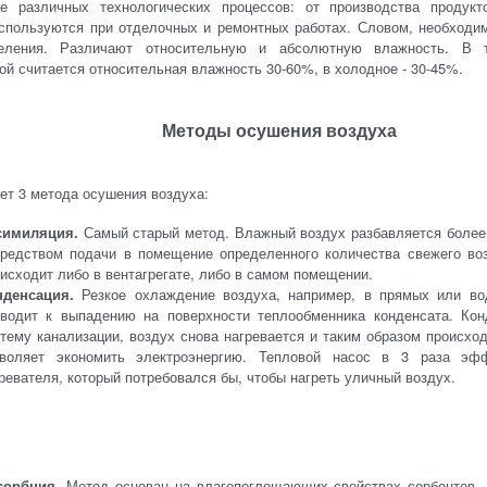
ие различных технологических процессов: от производства продукт
Используются при отделочных и ремонтных работах. Словом, необходи
деления. Различают относительную и абсолютную влажность. В 
ой считается относительная влажность 30-60%, в холодное - 30-45%.
Методы осушения воздуха
ет 3 метода осушения воздуха:
симиляция.
Самый старый метод. Влажный воздух разбавляется более
редством подачи в помещение определенного количества свежего воз
исходит либо в вентагрегате, либо в самом помещении.
нденсация.
Резкое охлаждение воздуха, например, в прямых или во
иводит к выпадению на поверхности теплообменника конденсата. Кон
тему канализации, воздух снова нагревается и таким образом происхо
зволяет экономить электроэнергию. Тепловой насос в 3 раза эфф
ревателя, который потребовался бы, чтобы нагреть уличный воздух.
сорбция.
Метод основан на влагопоглощающих свойствах сорбентов.