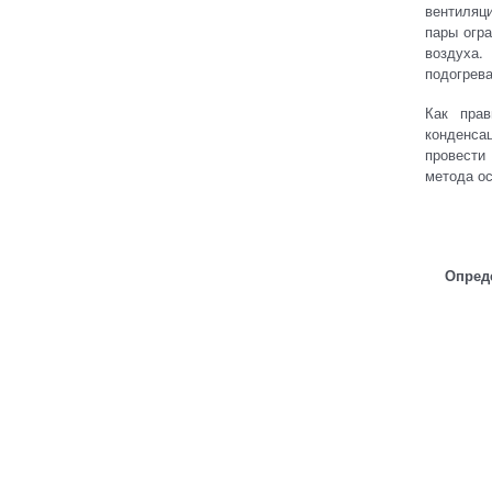
вентиляц
пары огр
воздуха.
подогрева
Как пра
конденса
провести
метода о
Опред