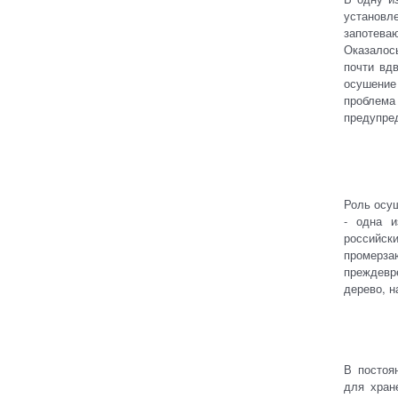
установл
запотева
Оказалось
почти вд
осушение
проблема
предупред
Роль осуш
- одна и
российск
промерз
преждевр
дерево, н
В постоя
для хран