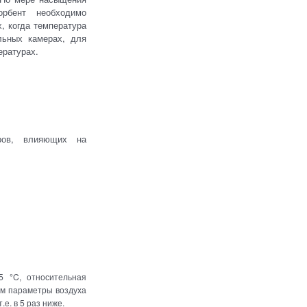
орбент необходимо
, когда температура
льных камерах, для
ературах.
ров, влияющих на
5 °C, относительная
ем параметры воздуха
.е. в 5 раз ниже.