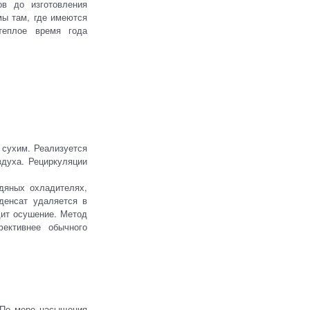
ов до изготовления
мы там, где имеются
теплое время года
 сухим. Реализуется
духа. Рециркуляции
дяных охладителях,
денсат удаляется в
дит осушение. Метод
ективнее обычного
 По мере насыщения