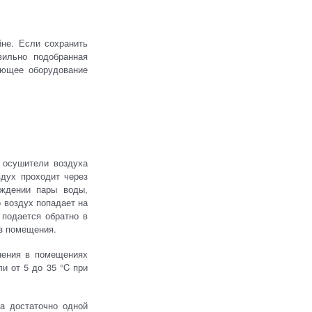
не. Если сохранить
вильно подобранная
ающее оборудование
 осушители воздуха
здух проходит через
аждении пары воды,
 воздух попадает на
 подается обратно в
из помещения.
нения в помещениях
и от 5 до 35 °C при
а достаточно одной