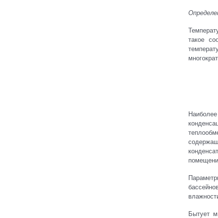
Определе
Температ
такое со
температ
многократ
Наиболее
конденса
теплообм
содержащи
конденса
помещение
Параметр
бассейнов
влажност
Бытует м