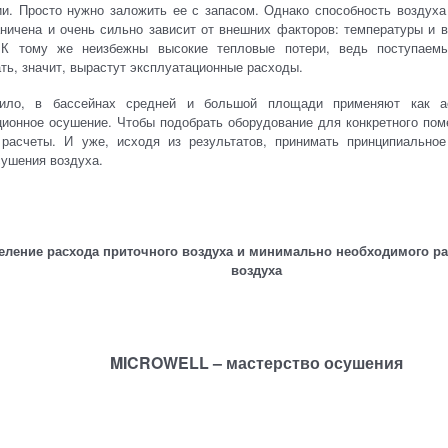
ии. Просто нужно заложить ее с запасом. Однако способность воздух
аничена и очень сильно зависит от внешних факторов: температуры и 
 К тому же неизбежны высокие тепловые потери, ведь поступаем
ть, значит, вырастут эксплуатационные расходы.
вило, в бассейнах средней и большой площади применяют как а
ционное осушение. Чтобы подобрать оборудование для конкретного по
 расчеты. И уже, исходя из результатов, принимать принципиально
сушения воздуха.
еление расхода приточного воздуха и минимально необходимого ра
воздуха
MICROWELL – мастерство осушения