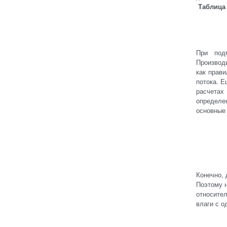
Таблица 
При под
Производ
как прави
потока. Е
расчетах
определе
основные
Конечно, 
Поэтому н
относите
влаги с о