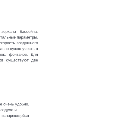
еркала бассейна.
стальные параметры,
скорость воздушного
льно нужно учесть в
рок, фонтанов. Для
нов существуют две
е очень удобно.
воздуха и
во испаряющейся