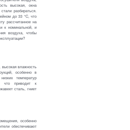
ость высокая, окна
 стали разбираться.
ейном до 33 °C, что
кту рассчитанное на
ли к номинальной, и
ния воздуха, чтобы
 эксплуатации?
, высокая влажность
рукций, особенно в
низких температур
я, что приводит к
жавеет сталь, гниет
омещения, особенно
ители обеспечивают