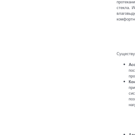
протекан
стекла. 
влаговы
комфортн
Существу
Ас
пос
про
Ко
пр
сис
по
наг
Ад