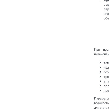
со
пер
ни
обе
При под
интенсивн
тем
кра
об
тре
вл
вла
про
Параметр
влажность
для этого 