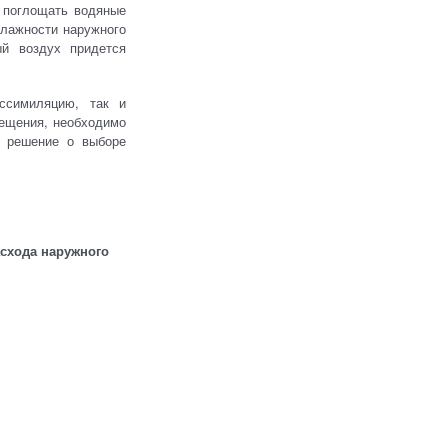
а поглощать водяные
влажности наружного
ый воздух придется
ссимиляцию, так и
мещения, необходимо
е решение о выборе
схода наружного