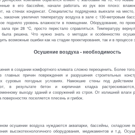
енные в его бассейне, начали работать из рук вон плохо: влажн
ют, на стенах конденсат. Специалисты подрядчика выехали на место,
, заказчик увеличил температуру воздуха в зале с 130-метровым басс
вое подняло уровень влажности в помещении. Оборудование, по прое
 зала при 28 °C, просто перестало справляться. Температуру верну
 была решена. Что нужно знать о методах и особенностях осуше
ить возможные ошибки как на стадии проектирования, так и в процессе
Осушение воздуха - необходимость
ения в создании комфортного климата сложно переоценить. Более того
з главных причин повреждения и разрушения строительных конст
их суровых погодных условиях. Намокшие стены под действием 
ают, в результате бетон и кирпичная кладка растрескиваютс
еменному выходу зданий и сооружений из строя. От излишней влаги р
а поверхностях поселяется плесень и грибок.
нном осушении воздуха нуждаются аквапарки, бассейны, складские п
ения высокотехнологичного оборудования, медикаментов и т.д. Осуш