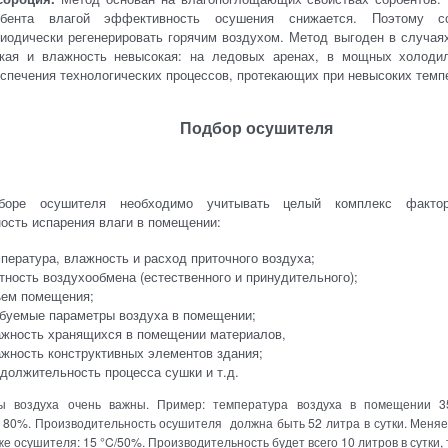
рбента влагой эффективность осушения снижается. Поэтому с
иодически регенерировать горячим воздухом. Метод выгоден в случаях
зкая и влажность невысокая: на ледовых аренах, в мощных холоди
спечения технологических процессов, протекающих при невысоких темп
Подбор осушителя
боре осушителя необходимо учитывать целый комплекс факто
ость испарения влаги в помещении:
пература, влажность и расход приточного воздуха;
тность воздухообмена (естественного и принудительного);
ъем помещения;
буемые параметры воздуха в помещении;
ажность хранящихся в помещении материалов,
жность конструктивных элементов здания;
должительность процесса сушки и т.д.
ы воздуха очень важны. Пример: температура воздуха в помещении 3
 80%. Производительность осушителя должна быть 52 литра в сутки. Меня
же осушителя: 15 °C/50%. Производительность будет всего 10 литров в сутки, т