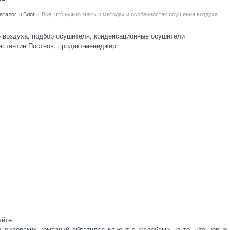
аталог
Блог
Все, что нужно знать о методах и особенностях осушения воздуха
 воздуха, подбор осушителя, конденсационные осушители
стантин Постнов, продакт-менеджер:
Всё, что нужно знать о сист
осушения воздуха
йте.
з дилерских компаний обратился клиент с жалобами на то, что новые