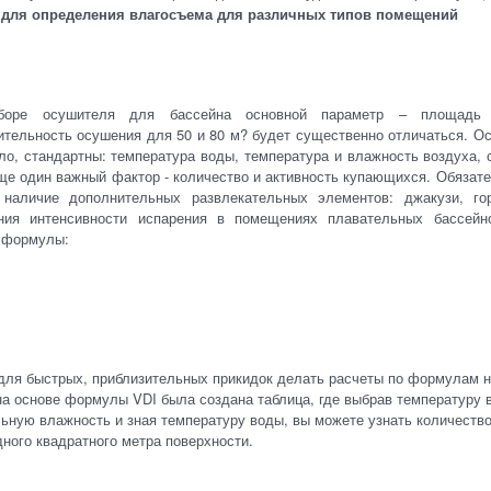
для определения влагосъема для различных типов помещений
боре осушителя для бассейна основной параметр – площадь з
ительность осушения для 50 и 80 м? будет существенно отличаться. О
ло, стандартны: температура воды, температура и влажность воздуха, 
ще один важный фактор - количество и активность купающихся. Обязате
 наличие дополнительных развлекательных элементов: джакузи, го
ния интенсивности испарения в помещениях плавательных бассей
 формулы:
для быстрых, приблизительных прикидок делать расчеты по формулам н
а основе формулы VDI была создана таблица, где выбрав температуру 
льную влажность и зная температуру воды, вы можете узнать количест
дного квадратного метра поверхности.