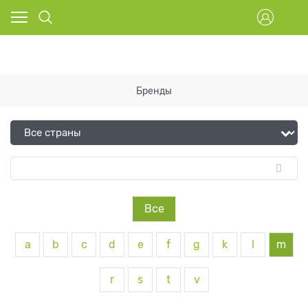
Бренды
Все
a
b
c
d
e
f
g
k
l
m
r
s
t
v