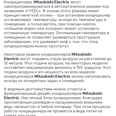
Mitsubishi Electric
Кондиционеры
могут
самопрограммироваться в автоматическом режиме под
названием «I FEEL». В основе этого режима лежит
принцип нечеткой логики – при установке кондиционер
устанавливает температуру, исходя из температуры в
помещении, а пользователь, при помощи кнопок
«слишком жарко или холодно» может установить
оптимальную температуру. Оптимальная температура в
помещении не позволяет развиваться простудным
заболеваниям, что развевает миф о том, что «под
кондиционером можно простыть».
Mitsubishi
Некоторые модели кондиционеров
Electric
могут подавать струю воздуха на расстояние до
12 метров. Угол подачи воздуха, на некоторых моделях
составляет максимальную величину в 150 градусов. Угол
подачи воздуха и его мощность на всех моделях
Mitsubishi Electric
кондиционеров
можно регулировать
исходя из конкретных задач и помещений.
К видимым достоинствам можно отнести и
Mitsubishi
функциональный дизайн кондиционеров
Electric
. Настенный блок кондиционера, благодаря
просчитанным размерам и продуманному внешнему
виду «впишется» в любой интерьер. При этом процессы
работы кондиционера не проявятся в виде пятен на
стенах или пыли.