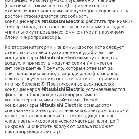
Например, низкий шумовой уровень – 21 децибел
(сравнимо с тихим шепотом). Применительно к
отечественным условиям эксплуатации несравненным
достоинством является способность
Mitsubishi Electric
кондиционеров
работать при низких
температурах, что становится возможным благодаря
уникальному гидравлическому контуру и наружному
блоку микропроцессора.
Ко второй категории – видимых достоинств следует
отнести чисто эксплуатационные удобства. Так
Mitsubishi Electric
кондиционеры
могут очищать
воздух, к примеру, в моделях серии YV имеется
антиоксидантный фильтр, который отвечает за
нейтрализацию свободных радикалов (по мнению
некоторых ученых именно эти частицы – причина
многих болезней). Практически во всех моделях
Mitsubishi Electric
кондиционеров
устанавливаются
фильтры, обладающие антивирусными и
антибактериальными свойствами. Также
Mitsubishi Electric
кондиционеры
оснащаются
специальным электростатическим фильтром, который
может, устанавливаемый в этих кондиционерах,
улавливать микроскопические частицы пыли (до 1
микрона), а очистить воздух от запаха поможет
деодорирующий фильтр.