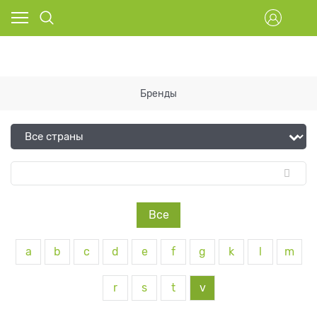
Бренды
Все
a
b
c
d
e
f
g
k
l
m
r
s
t
v