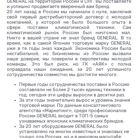
GENERAL на территории России и СНГ. Вы поставляете
и успешно продвигаете вверенный вам бренд.
20 лет назад в России мы начинали с нуля, заключив
свой первый дистрибьюторский договор с молодой
компанией, у которой не было большого опыта в
сфере поставки климатической техники. Сам
климатический рынок России был ничтожно мал.
Никто в вашей стране не знал бренд GENERAL. В то
время, как в самой Японии торговую марку GENERAL
уже в те годы знал каждый. Экономика России была
нестабильной, но бизнесмены из России вызвали
наше доверие, мы поверили в перспективы молодой
команды. Это был риск, но ГК «АЯК» с полна
оправдала наши ожидания, за 20 лет успешного
сотрудничества совместно мы достигли многого:
Первые годы сотрудничества поставки в Россию
составляли не более 2 тысяч единиц техники в
год, сегодня эти цифры выросли в десятки раз.
За эти годы значительно вырос и уровень знания
торговой марки. По данным консалтингового
агентства «Маркетинг», среди профессионалов
России GENERAL входит в ТОП-5 самых
узнаваемых японских климатических брендов.
За 20 лет оборудование GENERAL было
установлено на многих известных и знаковых не
только для России, но и в мировом масштабе