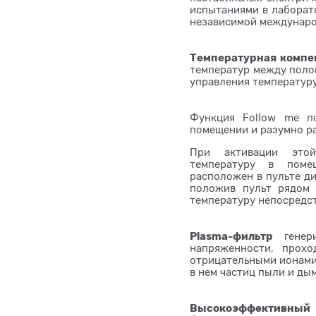
испытаниями в лаборат
независимой междунаро
Температурная компе
температур между полом
управления температуру
Функция Follow me п
помещении и разумно р
При активации этой
температуру в поме
расположен в пульте ди
положив пульт рядом
температуру непосредст
Plasma-фильтр
генери
напряженности, прохо
отрицательными ионами
в нем частиц пыли и дым
Высокоэффективный 