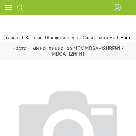
Главная
Каталог
Кондиционеры
Сплит-системы
Настен
Настенный кондиционер MDV MDSA-12HRFN1 /
MDOA-12HFN1