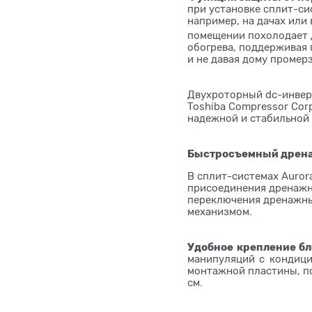
при установке сплит-си
например, на дачах или 
помещении похолодает 
обогрева, поддерживая
и не давая дому промерз
Двухроторный dc-инвер
Toshiba Compressor Corp
надежной и стабильной
Быстросъемный дрен
В сплит-системах Auror
присоединения дренажн
переключения дренажн
механизмом.
Удобное крепление бл
манипуляций с кондици
монтажной пластины, по
см.