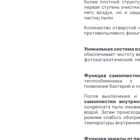
более плотной структ
первая ступень очистки
него воздух, но и за
частиц пыли.
Количество отверстий на
противопылевого фильтр
Уникальная система и
обеспечивает чистоту в
фотокаталитический, ли
Функция самоочистки
теплообменника с п
появление бактерий и п
После выключения и
самоочистки внутрен
конденсата пыль смывае
водой. Затем происход
режиме слабого обогре
температуры внутреннег
Функция защиты от п