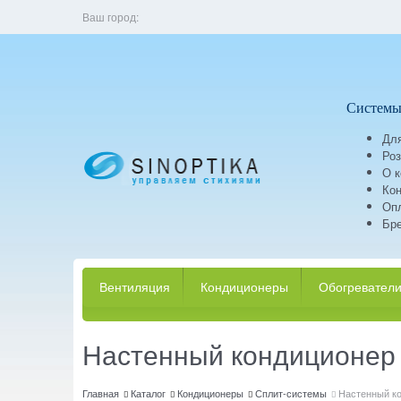
Ваш город:
Системы
Для
Роз
О 
Кон
Оп
Бр
Вентиляция
Кондиционеры
Обогревател
Настенный кондиционе
Главная
Каталог
Кондиционеры
Сплит-системы
Настенный к