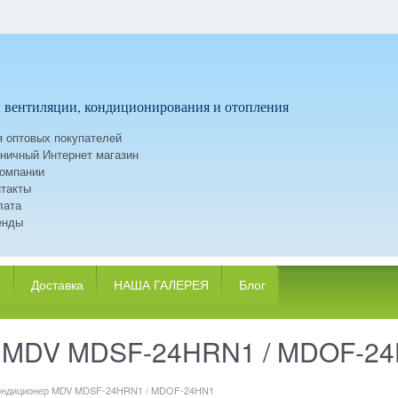
 вентиляции, кондиционирования и отопления
 оптовых покупателей
ничный Интернет магазин
компании
такты
лата
енды
и
Доставка
НАША ГАЛЕРЕЯ
Блог
р MDV MDSF-24HRN1 / MDOF-2
ондиционер MDV MDSF-24HRN1 / MDOF-24HN1