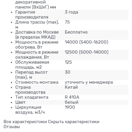
декоративной
панели (ВхШхГ) мм
Гарантия
3 года
производителя
Длина трассы (mах),
75
м
Доставка по Москве
Бесплатно
(в пределах МКАД)
Мощность в режиме
14000 (5400-16200)
обогрева, Вт
Мощность в режиме
12500 (5000-14000)
охлаждения, Вт
Обслуживаемая
125
площадь, м2
Перепад высот
30
(max), м
Стоимость монтажа
уточнить у менеджера
Страна
Китай
производства
Тип хладагента
R 410A
Цвет
белый
Циркуляция
1900
воздуха, м3/ч
Все характеристики
Скрыть характеристики
Отзывы