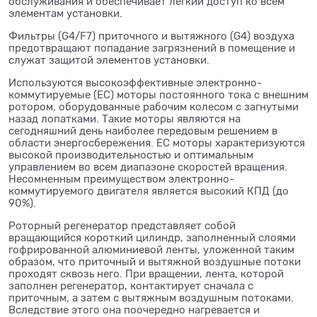
обслуживания и обеспечивает легкий доступ ко всем
элементам установки.
Фильтры (G4/F7) приточного и вытяжного (G4) воздуха
предотвращают попадание загрязнений в помещение и
служат защитой элементов установки.
Используются высокоэффективные электронно-
коммутируемые (ЕС) моторы постоянного тока с внешним
ротором, оборудованные рабочим колесом с загнутыми
назад лопатками. Такие моторы являются на
сегодняшний день наиболее передовым решением в
области энергосбережения. ЕС моторы характеризуются
высокой производительностью и оптимальным
управлением во всем диапазоне скоростей вращения.
Несомненным преимуществом электронно-
коммутируемого двигателя является высокий КПД (до
90%).
Роторный регенератор представляет собой
вращающийся короткий цилиндр, заполненный слоями
гофрированной алюминиевой ленты, уложенной таким
образом, что приточный и вытяжной воздушные потоки
проходят сквозь него. При вращении, лента, которой
заполнен регенератор, контактирует сначала с
приточным, а затем с вытяжным воздушным потоками.
Вследствие этого она поочередно нагревается и