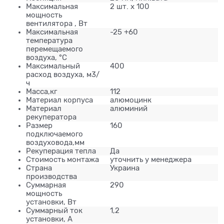
Максимальная
2 шт. х 100
мощность
вентилятора , Вт
Максимальная
-25 +60
температура
перемещаемого
воздуха, °C
Максимальный
400
расход воздуха, м3/
ч
Масса,кг
112
Материал корпуса
алюмоцинк
Материал
алюминий
рекуператора
Размер
160
подключаемого
воздуховода,мм
Рекуперация тепла
Да
Стоимость монтажа
уточнить у менеджера
Страна
Украина
производства
Суммарная
290
мощность
установки, Вт
Суммарный ток
1,2
установки, А